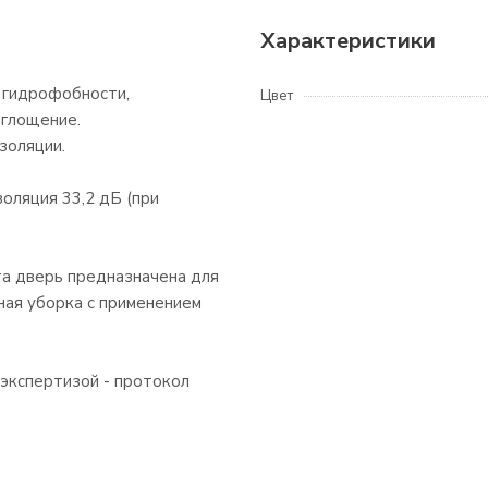
Характеристики
 гидрофобности,
Цвет
оглощение.
золяции.
золяция 33,2 дБ (при
эта дверь предназначена для
ная уборка с применением
экспертизой - протокол