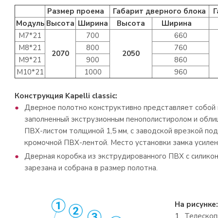
Размер проема
Габарит дверного блока
Г
Модуль
Высота
Ширина
Высота
Ширина
М7*21
700
660
М8*21
800
760
2070
2050
М9*21
900
860
М10*21
1000
960
Конструкция Kapelli classic:
Дверное полотно конструктивно представляет cобой к
заполненный экструзионным пенополистиролом и обл
ПВХ-листом толщиной 1,5 мм, с заводской врезкой по
кромочной ПВХ-лентой. Место установки замка усиле
Дверная коробка из экструдированного ПВХ с силико
зарезана и собрана в размер полотна.
На рисунке:
Телескоп