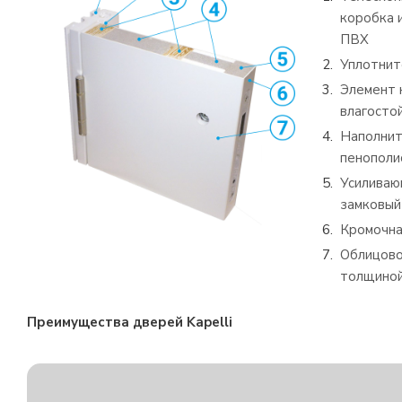
коробка 
ПВХ
Уплотнит
Элемент 
влагосто
Наполнит
пенополи
Усиливаю
замковый
Кромочна
Облицово
толщиной
Преимущества дверей Kapelli