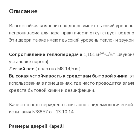
Описание
Влагостойкая композитная дверь имеет высокий уровень
непроницаема для пара, практически отсутствует водоп
Эти двери также имеют высокий уровень тепло- и звукои
2
0
Сопротивление теплопередаче
1,151 м
*
С/Вт. Звукои
установке порога).
Легкий вес
( полотно М8 14,5 кг).
Высокая устойчивость к средствам бытовой химии
, 
использования в помещениях, где часто проводится влаж
средств бытовой химии и дезинфекции.
Качество подтверждено санитарно-эпидемиологической 
испытания №8857 от 13.10.14.
Размеры дверей Kapelli