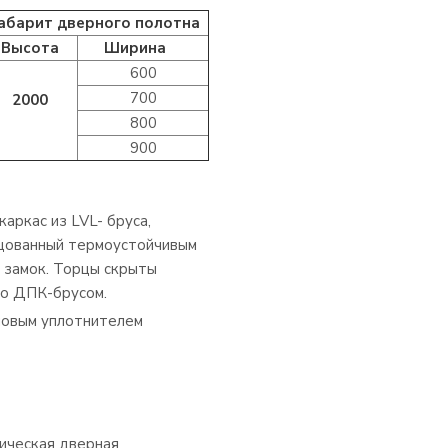
абарит дверного полотна
Высота
Ширина
600
700
2000
800
900
аркас из LVL- бруса,
ицованный термоустойчивым
д замок. Торцы скрыты
но ДПК-брусом.
новым уплотнителем
ическая дверная