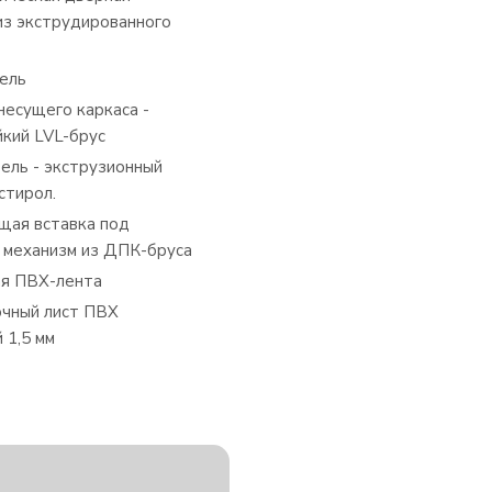
из экструдированного
ель
несущего каркаса -
йкий LVL-брус
ель - экструзионный
стирол.
щая вставка под
 механизм из ДПК-бруса
я ПВХ-лента
чный лист ПВХ
 1,5 мм