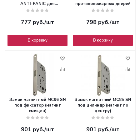
ANTI-PANIC для
противопожарных дверей
противопожарных дверей
777
руб.
/шт
798
руб.
/шт
В корзину
В корзину
Замок магнитный MC96 SN
Замок магнитный MC85 SN
под фиксатор (магнит
под цилиндр (магнит по
смещен)
центру)
901
руб.
/шт
901
руб.
/шт