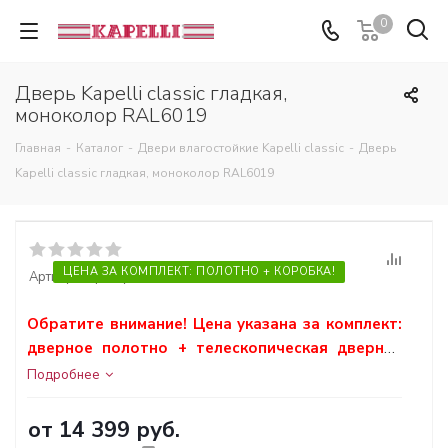
0
Дверь Kapelli classic гладкая,
моноколор RAL6019
Главная
-
Каталог
-
Двери влагостойкие Kapelli classic
-
Дверь
Kapelli classic гладкая, моноколор RAL6019
ЦЕНА ЗА КОМПЛЕКТ: ПОЛОТНО + КОРОБКА!
Артикул:
Артикул 255
Обратите внимание! Цена указана за комплект:
дверное полотно + телескопическая дверная
коробка.
Подробнее
от
14 399 руб.