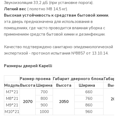
Звукоизоляция 33,2 дБ (при установке порога).
Легкий вес
( полотно М8 14,5 кг).
Высокая устойчивость к средствам бытовой химии
,
эта дверь предназначена для использования в
помещениях, где часто проводится влажная уборка с
применением средств бытовой химии и дезинфекции.
Качество подтверждено санитарно-эпидемиологической
экспертизой - протокол испытания №8857 от 13.10.14.
Размеры дверей Kapelli
Размер проема
Габарит дверного блока
Габари
Модуль
Высота
Ширина
Высота
Ширина
Высо
М7*21
700
660
М8*21
800
760
200
2070
2050
М9*21
900
860
М10*21
1000
960