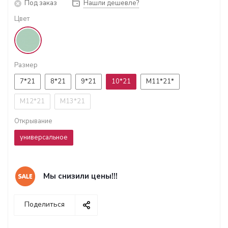
Под заказ
Нашли дешевле?
Цвет
Размер
7*21
8*21
9*21
10*21
М11*21*
М12*21
М13*21
Открывание
универсальное
Мы снизили цены!!!
Поделиться