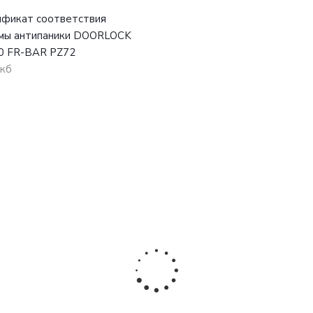
фикат соответствия
мы антипаники DOORLOCK
0 FR-BAR PZ72
 кб
 систем антипаники для противопожарных дверей