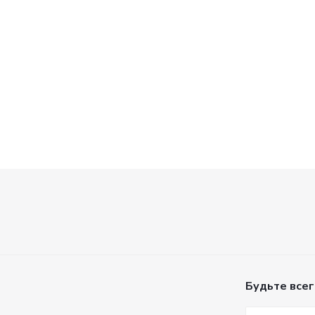
ого
б.
/шт
Будьте всег